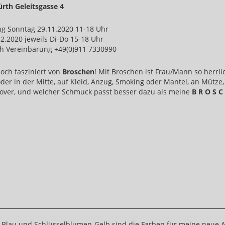
ürth Geleitsgasse 4
ng Sonntag 29.11.2020 11-18 Uhr
12.2020 jeweils Di-Do 15-18 Uhr
h Vereinbarung +49(0)911 7330990
och fasziniert von
Broschen
! Mit Broschen ist Frau/Mann so herrl
der in der Mitte, auf Kleid, Anzug, Smoking oder Mantel, an Mütze, H
lover, und welcher Schmuck passt besser dazu als meine
B R O S C 
-Blau und Schlüsselblumen-Gelb sind die Farben für meine neue 