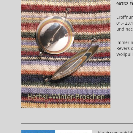
90762 F
Eröffnu
01.- 23.
und nac
Immer n
Revers o
Wollpul
Vergissmeinnicht