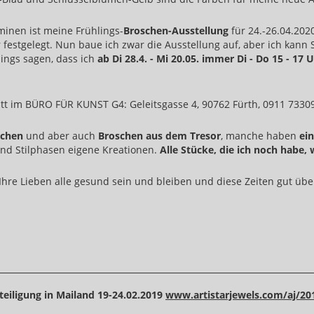
minen ist meine Frühlings-
Broschen-Ausstellung
für 24.-26.04.202
festgelegt. Nun baue ich zwar die Ausstellung auf, aber ich kann S
dings sagen, dass ich
ab Di 28.4. - Mi 20.05. immer Di - Do 15 - 1
t im BÜRO FÜR KUNST G4: Geleitsgasse 4, 90762 Fürth, 0911 7330
schen
und aber auch
Broschen aus dem Tresor
, manche haben
ein
und Stilphasen eigene Kreationen.
Alle Stücke, die ich noch habe, 
Ihre Lieben alle gesund sein und bleiben und diese Zeiten gut übe
teiligung in Mailand 19-24.02.2019
www.artistarjewels.com/aj/20