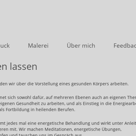
uck
Malerei
Über mich
Feedba
n lassen
den wir über die Vorstellung eines gesunden Körpers arbeiten.
gnet sich sowohl dafür, auf mehreren Ebenen auch an eigenen Th
igenen Gesundheit zu arbeiten, und als Einstieg in die Energiearb
ls Fortbildung in heilenden Berufen.
mt jedes mal eine energetische Behandlung und wirkt unter Anlei
eren mit. Wir machen Meditationen, energetische Übungen,
pfen und tauschen uns im Gespräch aus.