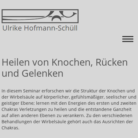
Startseite
Heilen von Knochen, Rücken
und Gelenken
Energiearbeit
Über mich
In diesem Seminar erforschen wir die Struktur der Knochen und
Kurse
der Wirbelsäule auf körperlicher, gefühlsmäßiger, seelischer und
geistiger Ebene; lernen mit den Energien des ersten und zweiten
Himmel auf Erden=schmerz-FREI mit mehr ENERGIE
Chakras Verletzungen zu heilen und die entstandene Ganzheit
auf allen anderen Ebenen zu verankern. Zu den verschiedenen
Krankheiten ganzheitlich betrachten und mit
Behandlungen der Wirbelsäule gehört auch das Ausrichten der
Energie behandeln
Chakras.
Heilen lernen: Energieniveau ausgleichen und die