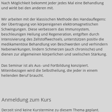
Nach Möglichkeit bekommt jeder jedes Mal eine Behandlung
Körperschwingung erhöhen
und wirkt bei den anderen mit.
Basiskurs: Heilen mit Handauflegen
Wir arbeiten mit der klassischen Methode des Handauflegens:
Einführung in die Energiearbeit
der Übertragung von körpereigenen elektromagnetischen
Schwingungen. Diese verbessern das Immunsystem,
Heilen lernen: jede und jeder kann das!
beschleunigen Heilung und Regeneration, entgiften durch
Intensivierung des Zellstoffwechsels, unterstützen positiv die
Heilen der inneren Organe
medikamentöse Behandlung von Beschwerden und verhindern
Nebenwirkungen, lindern Schmerzen (auch chronische) und
Heilen von Knochen, Rücken und Gelenken
dienen zur allgemeinen körperlichen und seelischen Stärkung.
Heilen über das Lymphsystem
Das Seminar ist als Aus- und Fortbildung konzipiert.
Heilen über das Nervensystem
Miteinbezogen wird die Selbstheilung, die jeder in einem
heilenden Beruf braucht.
Heilen mit dem indianischen Medizinrad
Heilen mit der Energie der besten Heilsteine
Heilen mit den Eigenschaften der Edelmetalle
Anmeldung zum Kurs
Reisen zum inneren Heiler
Derzeit sind keine Kurstermine zu diesem Thema geplant.