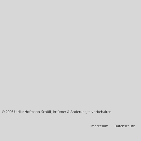
Körperschwingung erhöhen
Basiskurs: Heilen mit Handauflegen
Einführung in die Energiearbeit
Heilen lernen: jede und jeder kann das!
Heilen der inneren Organe
Heilen von Knochen, Rücken und Gelenken
Heilen über das Lymphsystem
Heilen über das Nervensystem
Heilen mit dem indianischen Medizinrad
Heilen mit der Energie der besten Heilsteine
© 2026 Ulrike Hofmann-Schüll, Irrtümer & Änderungen vorbehalten
Heilen mit den Eigenschaften der Edelmetalle
Impressum
Datenschutz
Reisen zum inneren Heiler