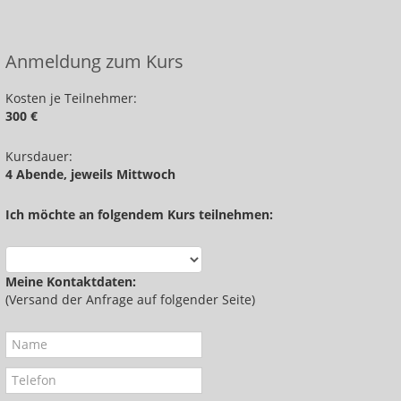
Hilfe zur Selbsthilfe für Frauen mit
Krebserkrankungen
Anmeldung zum Kurs
Schmuck
Kosten je Teilnehmer:
Schmuckausstellungen
300 €
Venusprojekt
Kursdauer:
4 Abende, jeweils Mittwoch
Venusprojekt - Schlüsselanhänger
Ich möchte an folgendem Kurs teilnehmen:
Sternenbahnen
Broschen
Meine Kontaktdaten:
Halsschmuck
(Versand der Anfrage auf folgender Seite)
Anhänger
Ohrringe
Ringe und Armreifen