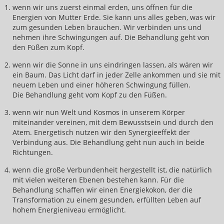
wenn wir uns zuerst einmal erden, uns öffnen für die
Der energetische Umgang mit Viren
Energien von Mutter Erde. Sie kann uns alles geben, was wir
zum gesunden Leben brauchen. Wir verbinden uns und
Heilen mit den Engergien der Krafttiere
nehmen ihre Schwingungen auf. Die Behandlung geht von
den Füßen zum Kopf.
Heilen mit den Farben der Chakren
wenn wir die Sonne in uns eindringen lassen, als wären wir
Energieanwendung bei Krebstumoren
ein Baum. Das Licht darf in jeder Zelle ankommen und sie mit
neuem Leben und einer höheren Schwingung füllen.
Alte Strukturen auflösen
Die Behandlung geht vom Kopf zu den Füßen.
In das eigene, gesunde Potential hinein wachsen
wenn wir nun Welt und Kosmos in unserem Körper
miteinander vereinen, mit dem Bewusstsein und durch den
Räume für neues Öffnen
Atem. Energetisch nutzen wir den Synergieeffekt der
Verbindung aus. Die Behandlung geht nun auch in beide
Möglichkeiten wahr werden lassen
Richtungen.
Das eigene Kraftfeld vergrößern
wenn die große Verbundenheit hergestellt ist, die natürlich
mit vielen weiteren Ebenen bestehen kann. Für die
Heilen mit den Farbschwingungen des
Behandlung schaffen wir einen Energiekokon, der die
Regenbogens
Transformation zu einem gesunden, erfüllten Leben auf
hohem Energieniveau ermöglicht.
Energietraining für Männer mit Prostata
Problemen