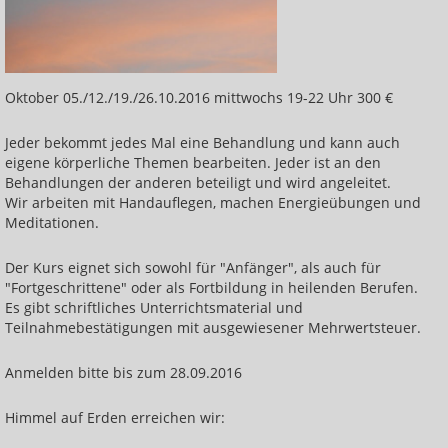
Körperschwingung erhöhen
Basiskurs: Heilen mit Handauflegen
Einführung in die Energiearbeit
Oktober 05./12./19./26.10.2016 mittwochs 19-22 Uhr 300 €
Heilen lernen: jede und jeder kann das!
Jeder bekommt jedes Mal eine Behandlung und kann auch
eigene körperliche Themen bearbeiten. Jeder ist an den
Heilen der inneren Organe
Behandlungen der anderen beteiligt und wird angeleitet.
Heilen von Knochen, Rücken und Gelenken
Wir arbeiten mit Handauflegen, machen Energieübungen und
Meditationen.
Heilen über das Lymphsystem
Der Kurs eignet sich sowohl für "Anfänger", als auch für
Heilen über das Nervensystem
"Fortgeschrittene" oder als Fortbildung in heilenden Berufen.
Es gibt schriftliches Unterrichtsmaterial und
Heilen mit dem indianischen Medizinrad
Teilnahmebestätigungen mit ausgewiesener Mehrwertsteuer.
Heilen mit der Energie der besten Heilsteine
Anmelden bitte bis zum 28.09.2016
Heilen mit den Eigenschaften der Edelmetalle
Himmel auf Erden erreichen wir:
Reisen zum inneren Heiler