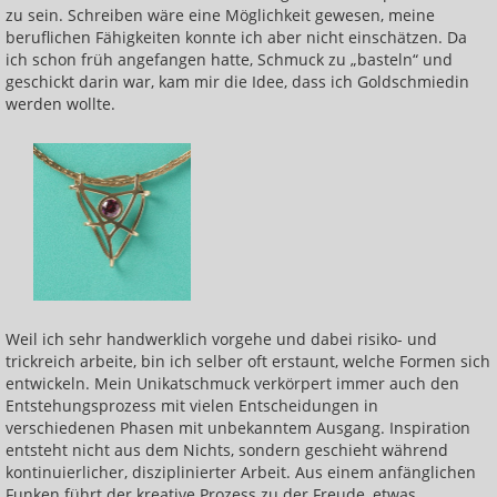
zu sein. Schreiben wäre eine Möglichkeit gewesen, meine
Der energetische Umgang mit Viren
beruflichen Fähigkeiten konnte ich aber nicht einschätzen. Da
ich schon früh angefangen hatte, Schmuck zu „basteln“ und
Heilen mit den Engergien der Krafttiere
geschickt darin war, kam mir die Idee, dass ich Goldschmiedin
werden wollte.
Heilen mit den Farben der Chakren
Energieanwendung bei Krebstumoren
Alte Strukturen auflösen
In das eigene, gesunde Potential hinein wachsen
Räume für neues Öffnen
Möglichkeiten wahr werden lassen
Weil ich sehr handwerklich vorgehe und dabei risiko- und
Das eigene Kraftfeld vergrößern
trickreich arbeite, bin ich selber oft erstaunt, welche Formen sich
entwickeln. Mein Unikatschmuck verkörpert immer auch den
Heilen mit den Farbschwingungen des
Entstehungsprozess mit vielen Entscheidungen in
Regenbogens
verschiedenen Phasen mit unbekanntem Ausgang. Inspiration
entsteht nicht aus dem Nichts, sondern geschieht während
Energietraining für Männer mit Prostata
kontinuierlicher, disziplinierter Arbeit. Aus einem anfänglichen
Problemen
Funken führt der kreative Prozess zu der Freude, etwas