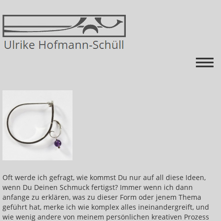
Startseite
Energiearbeit
Über mich
Kurse
Himmel auf Erden=schmerz-FREI mit mehr ENERGIE
Oft werde ich gefragt, wie kommst Du nur auf all diese Ideen,
wenn Du Deinen Schmuck fertigst? Immer wenn ich dann
Krankheiten ganzheitlich betrachten und mit
anfange zu erklären, was zu dieser Form oder jenem Thema
Energie behandeln
geführt hat, merke ich wie komplex alles ineinandergreift, und
wie wenig andere von meinem persönlichen kreativen Prozess
Heilen lernen: Energieniveau ausgleichen und die