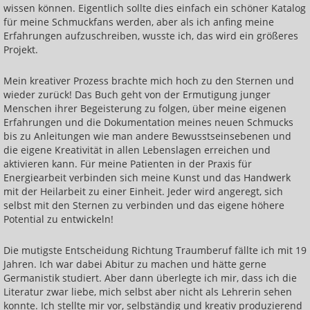
wissen können. Eigentlich sollte dies einfach ein schöner Katalog
Körperschwingung erhöhen
für meine Schmuckfans werden, aber als ich anfing meine
Basiskurs: Heilen mit Handauflegen
Erfahrungen aufzuschreiben, wusste ich, das wird ein größeres
Projekt.
Einführung in die Energiearbeit
Mein kreativer Prozess brachte mich hoch zu den Sternen und
Heilen lernen: jede und jeder kann das!
wieder zurück! Das Buch geht von der Ermutigung junger
Menschen ihrer Begeisterung zu folgen, über meine eigenen
Heilen der inneren Organe
Erfahrungen und die Dokumentation meines neuen Schmucks
bis zu Anleitungen wie man andere Bewusstseinsebenen und
Heilen von Knochen, Rücken und Gelenken
die eigene Kreativität in allen Lebenslagen erreichen und
aktivieren kann. Für meine Patienten in der Praxis für
Heilen über das Lymphsystem
Energiearbeit verbinden sich meine Kunst und das Handwerk
mit der Heilarbeit zu einer Einheit. Jeder wird angeregt, sich
Heilen über das Nervensystem
selbst mit den Sternen zu verbinden und das eigene höhere
Heilen mit dem indianischen Medizinrad
Potential zu entwickeln!
Heilen mit der Energie der besten Heilsteine
Die mutigste Entscheidung Richtung Traumberuf fällte ich mit 19
Jahren. Ich war dabei Abitur zu machen und hätte gerne
Heilen mit den Eigenschaften der Edelmetalle
Germanistik studiert. Aber dann überlegte ich mir, dass ich die
Literatur zwar liebe, mich selbst aber nicht als Lehrerin sehen
Reisen zum inneren Heiler
konnte. Ich stellte mir vor, selbständig und kreativ produzierend