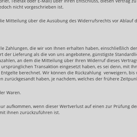
Brief, Telefax oder E-Mail) über Ihren Entschluss, diesen Vertrag 
doch nicht vorgeschrieben ist.
 die Mitteilung über die Ausübung des Widerrufsrechts vor Ablauf 
le Zahlungen, die wir von Ihnen erhalten haben, einschließlich de
Art der Lieferung als die von uns angebotene, günstigste Standard
ahlen, an dem die Mitteilung über Ihren Widerruf dieses Vertrags
 ursprünglichen Transaktion eingesetzt haben, es sei denn, mit I
 Entgelte berechnet. Wir können die Rückzahlung verweigern, bis
en zurückgesandt haben, je nachdem, welches der frühere Zeitpunkt
der Waren.
nur aufkommen, wenn dieser Wertverlust auf einen zur Prüfung de
it ihnen zurückzuführen ist.