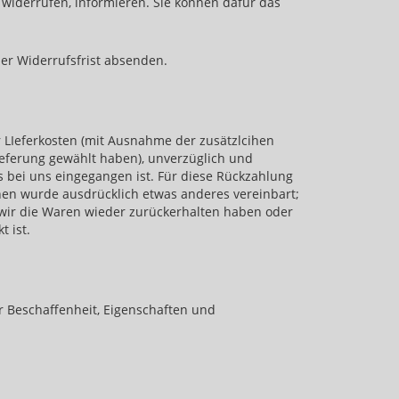
zu widerrufen, informieren. Sie können dafür das
der Widerrufsfrist absenden.
r LIeferkosten (mit Ausnahme der zusätzlcihen
lieferung gewählt haben), unverzüglich und
 bei uns eingegangen ist. Für diese Rückzahlung
hnen wurde ausdrücklich etwas anderes vereinbart;
 wir die Waren wieder zurückerhalten haben oder
 ist.
r Beschaffenheit, Eigenschaften und