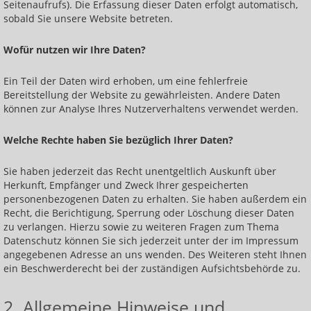
Seitenaufrufs). Die Erfassung dieser Daten erfolgt automatisch,
Der energetische Umgang mit Viren
sobald Sie unsere Website betreten.
Heilen mit den Engergien der Krafttiere
Wofür nutzen wir Ihre Daten?
Heilen mit den Farben der Chakren
Ein Teil der Daten wird erhoben, um eine fehlerfreie
Energieanwendung bei Krebstumoren
Bereitstellung der Website zu gewährleisten. Andere Daten
können zur Analyse Ihres Nutzerverhaltens verwendet werden.
Alte Strukturen auflösen
Welche Rechte haben Sie bezüglich Ihrer Daten?
In das eigene, gesunde Potential hinein wachsen
Sie haben jederzeit das Recht unentgeltlich Auskunft über
Räume für neues Öffnen
Herkunft, Empfänger und Zweck Ihrer gespeicherten
Möglichkeiten wahr werden lassen
personenbezogenen Daten zu erhalten. Sie haben außerdem ein
Recht, die Berichtigung, Sperrung oder Löschung dieser Daten
Das eigene Kraftfeld vergrößern
zu verlangen. Hierzu sowie zu weiteren Fragen zum Thema
Datenschutz können Sie sich jederzeit unter der im Impressum
Heilen mit den Farbschwingungen des
angegebenen Adresse an uns wenden. Des Weiteren steht Ihnen
Regenbogens
ein Beschwerderecht bei der zuständigen Aufsichtsbehörde zu.
Energietraining für Männer mit Prostata
2. Allgemeine Hinweise und
Problemen