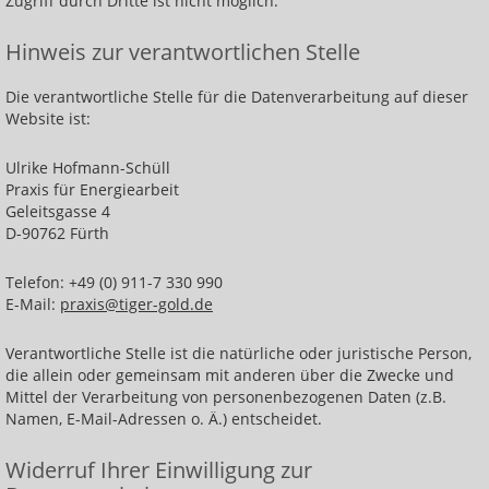
Zugriff durch Dritte ist nicht möglich.
Edelsteine
Hinweis zur verantwortlichen Stelle
Entwürfe
Die verantwortliche Stelle für die Datenverarbeitung auf dieser
Historische Galerie
Website ist:
Heilender Schmuck
Ulrike Hofmann-Schüll
Sterne
Praxis für Energiearbeit
Geleitsgasse 4
Malerei
D-90762 Fürth
Mischtechnik
Telefon: +49 (0) 911-7 330 990
E-Mail:
praxis@tiger-gold.de
Aquarelle
Verantwortliche Stelle ist die natürliche oder juristische Person,
Über mich
die allein oder gemeinsam mit anderen über die Zwecke und
Mittel der Verarbeitung von personenbezogenen Daten (z.B.
Feedback
Namen, E-Mail-Adressen o. Ä.) entscheidet.
Shop
Widerruf Ihrer Einwilligung zur
Kontakt