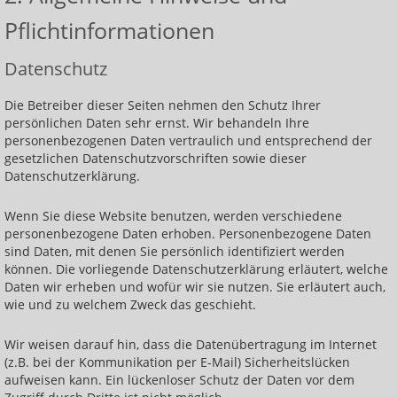
Pflichtinformationen
Hilfe zur Selbsthilfe für Frauen mit
Krebserkrankungen
Datenschutz
Schmuck
Die Betreiber dieser Seiten nehmen den Schutz Ihrer
Schmuckausstellungen
persönlichen Daten sehr ernst. Wir behandeln Ihre
personenbezogenen Daten vertraulich und entsprechend der
Venusprojekt
gesetzlichen Datenschutzvorschriften sowie dieser
Datenschutzerklärung.
Venusprojekt - Schlüsselanhänger
Sternenbahnen
Wenn Sie diese Website benutzen, werden verschiedene
personenbezogene Daten erhoben. Personenbezogene Daten
Broschen
sind Daten, mit denen Sie persönlich identifiziert werden
können. Die vorliegende Datenschutzerklärung erläutert, welche
Halsschmuck
Daten wir erheben und wofür wir sie nutzen. Sie erläutert auch,
wie und zu welchem Zweck das geschieht.
Anhänger
Wir weisen darauf hin, dass die Datenübertragung im Internet
Ohrringe
(z.B. bei der Kommunikation per E-Mail) Sicherheitslücken
aufweisen kann. Ein lückenloser Schutz der Daten vor dem
Ringe und Armreifen