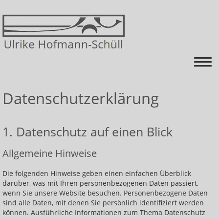
Startseite
Datenschutzerklärung
Energiearbeit
1. Datenschutz auf einen Blick
Über mich
Kurse
Allgemeine Hinweise
Himmel auf Erden=schmerz-FREI mit mehr ENERGIE
Die folgenden Hinweise geben einen einfachen Überblick
darüber, was mit Ihren personenbezogenen Daten passiert,
Krankheiten ganzheitlich betrachten und mit
wenn Sie unsere Website besuchen. Personenbezogene Daten
Energie behandeln
sind alle Daten, mit denen Sie persönlich identifiziert werden
können. Ausführliche Informationen zum Thema Datenschutz
Heilen lernen: Energieniveau ausgleichen und die