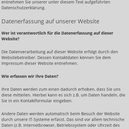
entnehmen Sie unserer unter diesem Text aufgeführten
Körperschwingung erhöhen
Datenschutzerklärung.
Basiskurs: Heilen mit Handauflegen
Datenerfassung auf unserer Website
Einführung in die Energiearbeit
Wer ist verantwortlich für die Datenerfassung auf dieser
Heilen lernen: jede und jeder kann das!
Website?
Heilen der inneren Organe
Die Datenverarbeitung auf dieser Website erfolgt durch den
Websitebetreiber. Dessen Kontaktdaten können Sie dem
Heilen von Knochen, Rücken und Gelenken
Impressum dieser Website entnehmen.
Heilen über das Lymphsystem
Wie erfassen wir Ihre Daten?
Heilen über das Nervensystem
Ihre Daten werden zum einen dadurch erhoben, dass Sie uns
Heilen mit dem indianischen Medizinrad
diese mitteilen. Hierbei kann es sich z.B. um Daten handeln, die
Sie in ein Kontaktformular eingeben.
Heilen mit der Energie der besten Heilsteine
Heilen mit den Eigenschaften der Edelmetalle
Andere Daten werden automatisch beim Besuch der Website
durch unsere IT-Systeme erfasst. Das sind vor allem technische
Reisen zum inneren Heiler
Daten (z.B. Internetbrowser, Betriebssystem oder Uhrzeit des